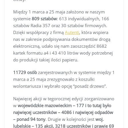
Między 1 marca a 25 maja założono w naszym
systemie
809 sztabów
: 613 indywidualnych, 166
sztabów Radia 357 oraz 30 sztabów firmowych.
Dzięki współpracy z firmą
Autenti
, która wspiera
nas w zakresie podpisywania dokumentów drogą
elektroniczną, udało się nam zaoszczędzić 8682
kartek formatu a4 i 43 410 litrów wody potrzebnej
do produkcji takiej ilości papieru.
11729 osób
zarejestrowanych w systemie między 1
marca a 25 maja zrezygnowało z koszulki
wolontariusza i wybrało opcję “posadź drzewo”.
Najwięcej akcji w tegorocznej edycji zorganizowano
w
wojewódzkie mazowieckim – 177 i to tutaj było
najwięcej uczestników – 4086 i najwięcej odpadów
– ponad 94 tony
. Drugie w kolejności jest
woj.
lubelskie – 135 akcji, 3218 uczestników i prawie 69