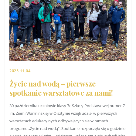
2025-11-04
Życie nad wodą – pierwsze
spotkanie warsztatowe za nami!
30 października uczniowie klasy 7c Szkoły Podstawowej numer 7
im. Ziemi Warmińskiej w Olsztynie wzięli udział w pierwszych
warsztatach edukacyjnych odbywających się w ramach
programu „Życie nad wodą”. Spotkanie rozpoczęło się o godzinie
10 nad Jeziorem Długim – miejscem, które uczniowie wybrali jako