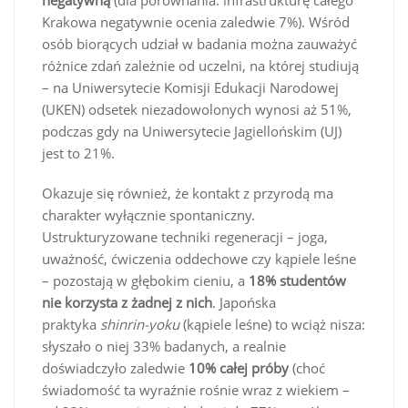
negatywną
(dla porównania: infrastrukturę całego
Krakowa negatywnie ocenia zaledwie 7%). Wśród
osób biorących udział w badania można zauważyć
różnice zdań zależnie od uczelni, na której studiują
– na Uniwersytecie Komisji Edukacji Narodowej
(UKEN) odsetek niezadowolonych wynosi aż 51%,
podczas gdy na Uniwersytecie Jagiellońskim (UJ)
jest to 21%.
Okazuje się również, że kontakt z przyrodą ma
charakter wyłącznie spontaniczny.
Ustrukturyzowane techniki regeneracji – joga,
uważność, ćwiczenia oddechowe czy kąpiele leśne
– pozostają w głębokim cieniu, a
18% studentów
nie korzysta z żadnej z nich
. Japońska
praktyka
shinrin-yoku
(kąpiele leśne) to wciąż nisza:
słyszało o niej 33% badanych, a realnie
doświadczyło zaledwie
10% całej próby
(choć
świadomość ta wyraźnie rośnie wraz z wiekiem –