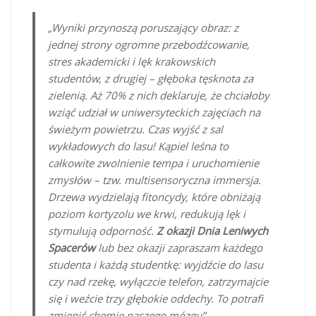
„Wyniki przynoszą poruszający obraz: z
jednej strony ogromne przebodźcowanie,
stres akademicki i lęk krakowskich
studentów, z drugiej – głęboka tęsknota za
zielenią. Aż 70% z nich deklaruje, że chciałoby
wziąć udział w uniwersyteckich zajęciach na
świeżym powietrzu. Czas wyjść z sal
wykładowych do lasu! Kąpiel leśna to
całkowite zwolnienie tempa i uruchomienie
zmysłów – tzw. multisensoryczna immersja.
Drzewa wydzielają fitoncydy, które obniżają
poziom kortyzolu we krwi, redukują lęk i
stymulują odporność.
Z okazji Dnia Leniwych
Spacerów
lub bez okazji zapraszam każdego
studenta i każdą studentkę: wyjdźcie do lasu
czy nad rzekę, wyłączcie telefon, zatrzymajcie
się i weźcie trzy głębokie oddechy. To potrafi
zmienić chemię naszego mózgu”