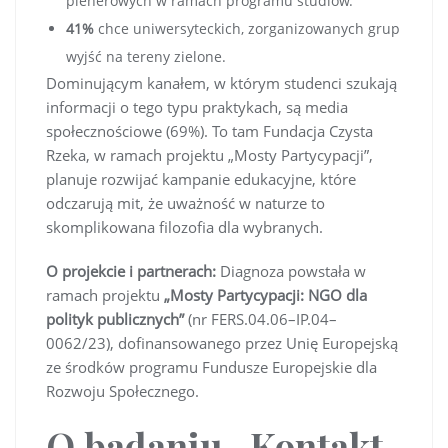
plenerowych w ramach programu studiów.
41%
chce uniwersyteckich, zorganizowanych grup
wyjść na tereny zielone.
Dominującym kanałem, w którym studenci szukają
informacji o tego typu praktykach, są media
społecznościowe (69%). To tam Fundacja Czysta
Rzeka, w ramach projektu „Mosty Partycypacji”,
planuje rozwijać kampanie edukacyjne, które
odczarują mit, że uważność w naturze to
skomplikowana filozofia dla wybranych.
O projekcie i partnerach:
Diagnoza powstała w
ramach projektu
„Mosty Partycypacji: NGO dla
polityk publicznych”
(nr FERS.04.06–IP.04–
0062/23), dofinansowanego przez Unię Europejską
ze środków programu Fundusze Europejskie dla
Rozwoju Społecznego.
O badaniu „Kontakt