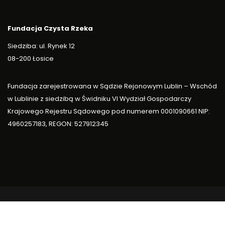
Fundacja Czysta Rzeka
Siedziba: ul. Rynek 12
08-200 Łosice
Fundacja zarejestrowana w Sądzie Rejonowym Lublin – Wschód
w Lublinie z siedzibą w Świdniku VI Wydział Gospodarczy
Krajowego Rejestru Sądowego pod numerem 0001090661 NIP:
4960257183, REGON: 527912345
Copyright ©2024 Fundacja Czysta Rzeka. All rights reserved.
Realizacja:
Agencja Interaktywna CZENZO