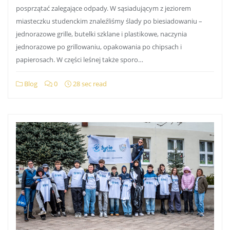
posprzątać zalegające odpady. W sąsiadującym z jeziorem
miasteczku studenckim znaleźliśmy ślady po biesiadowaniu –
jednorazowe grille, butelki szklane i plastikowe, naczynia
jednorazowe po grillowaniu, opakowania po chipsach i
papierosach. W części leśnej także sporo…
Blog
0
28 sec read