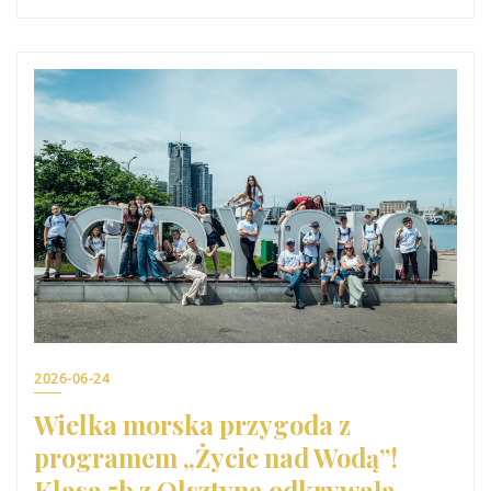
2026-06-24
Wielka morska przygoda z
programem „Życie nad Wodą”!
Klasa 5b z Olsztyna odkrywała