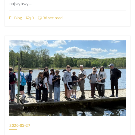
najszybszy…
Blog
0
36 sec read
2026-05-27